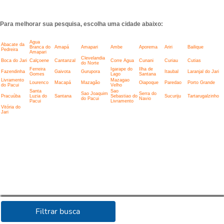
Para melhorar sua pesquisa, escolha uma cidade abaixo:
Agua
Abacate da
Branca do
Amapá
Amapari
Ambe
Aporema
Ariri
Bailique
Pedreira
Amapari
Clevelandia
Boca do Jari
Calçoene
Cantanzal
Corre Agua
Cunani
Curiau
Cutias
do Norte
Ferreira
Igarape do
Ilha de
Fazendinha
Gaivota
Gurupora
Itaubal
Laranjal do Jari
Gomes
Lago
Santana
Livramento
Mazagao
Lourenco
Macapá
Mazagão
Oiapoque
Paredao
Porto Grande
do Pacui
Velho
Santa
Sao
Sao Joaquim
Serra do
Pracuúba
Luzia do
Santana
Sebastiao do
Sucuriju
Tartarugalzinho
do Pacui
Navio
Pacui
Livramento
Vitória do
Jari
Filtrar busca