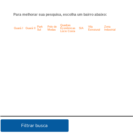
Para melhorar sua pesquisa, escolha um bairro abaixo:
Quadras
Park
Polo de
Vila
Zona
Guará I
Guará II
Econômicas
SIA
Sul
Modas
Estrutural
Industrial
Lúcio Costa
Filtrar busca