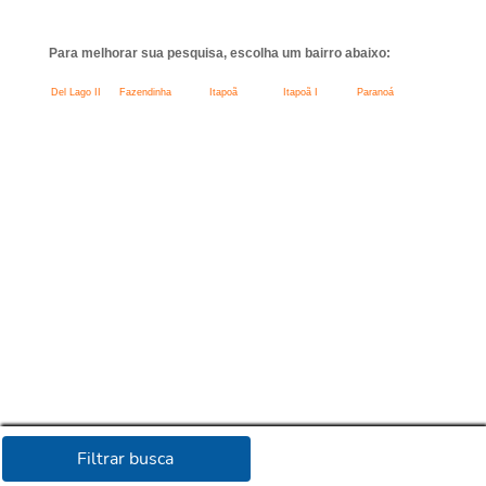
Para melhorar sua pesquisa, escolha um bairro abaixo:
Del Lago II
Fazendinha
Itapoã
Itapoã I
Paranoá
Filtrar busca