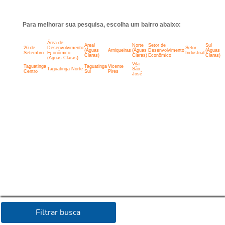
Para melhorar sua pesquisa, escolha um bairro abaixo:
Área de
Areal
Norte
Setor de
Sul
26 de
Desenvolvimento
Setor
(Águas
Arniqueiras
(Águas
Desenvolvimento
(Águas
Setembro
Econômico
Industrial
Claras)
Claras)
Econômico
Claras)
(Águas Claras)
Vila
Taguatinga
Taguatinga
Vicente
Taguatinga Norte
São
Centro
Sul
Pires
José
Filtrar busca