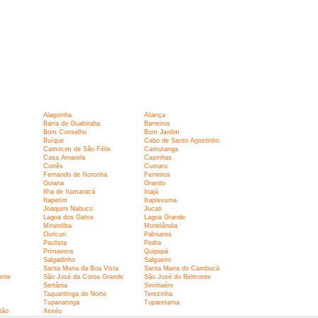
Alagoinha
Aliança
Barra de Guabiraba
Barreiros
Bom Conselho
Bom Jardim
Buíque
Cabo de Santo Agostinho
Camocim de São Félix
Camutanga
Casa Amarela
Casinhas
Cortês
Cumaru
Fernando de Noronha
Ferreiros
Goiana
Granito
Ilha de Itamaracá
Inajá
Itapetim
Itapissuma
Joaquim Nabuco
Jucati
Lagoa dos Gatos
Lagoa Grande
Mirandiba
Moreilândia
Ouricuri
Palmares
Paulista
Pedra
Primavera
Quipapá
Salgadinho
Salgueiro
Santa Maria da Boa Vista
Santa Maria do Cambucá
onte
São José da Coroa Grande
São José do Belmonte
Sertânia
Sirinhaém
Taquaritinga do Norte
Terezinha
Tupanatinga
Tuparetama
tão
Xexéu