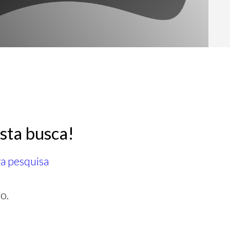
sta busca!
ra pesquisa
o.