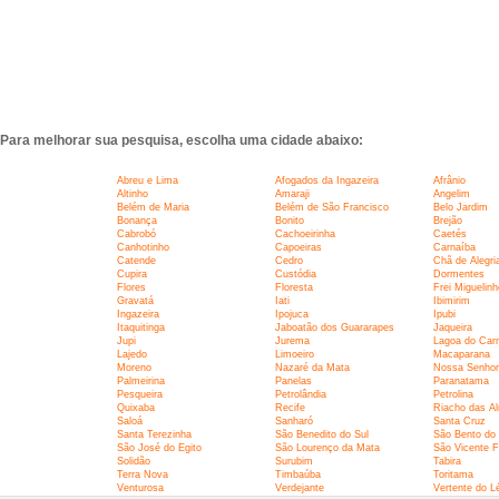
Para melhorar sua pesquisa, escolha uma cidade abaixo:
Abreu e Lima
Afogados da Ingazeira
Afrânio
Altinho
Amaraji
Angelim
Belém de Maria
Belém de São Francisco
Belo Jardim
Bonança
Bonito
Brejão
Cabrobó
Cachoeirinha
Caetés
Canhotinho
Capoeiras
Carnaíba
Catende
Cedro
Chã de Alegri
Cupira
Custódia
Dormentes
Flores
Floresta
Frei Miguelinh
Gravatá
Iati
Ibimirim
Ingazeira
Ipojuca
Ipubi
Itaquitinga
Jaboatão dos Guararapes
Jaqueira
Jupi
Jurema
Lagoa do Ca
Lajedo
Limoeiro
Macaparana
Moreno
Nazaré da Mata
Nossa Senho
Palmeirina
Panelas
Paranatama
Pesqueira
Petrolândia
Petrolina
Quixaba
Recife
Riacho das A
Saloá
Sanharó
Santa Cruz
Santa Terezinha
São Benedito do Sul
São Bento do
São José do Egito
São Lourenço da Mata
São Vicente F
Solidão
Surubim
Tabira
Terra Nova
Timbaúba
Toritama
Venturosa
Verdejante
Vertente do Lé