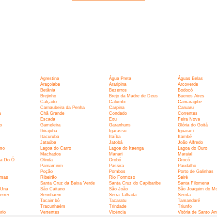
Agrestina
Água Preta
Águas Belas
Araçoiaba
Araripina
Arcoverde
Betânia
Bezerros
Bodocó
Brejinho
Brejo da Madre de Deus
Buenos Aires
Calçado
Calumbi
Camaragibe
Carnaubeira da Penha
Carpina
Caruaru
a
Chã Grande
Condado
Correntes
Escada
Exu
Feira Nova
o
Gameleira
Garanhuns
Glória do Goitá
Ibirajuba
Igarassu
Iguaraci
Itacuruba
Itaíba
Itambé
Jataúba
Jatobá
João Alfredo
rmo
Lagoa do Carro
Lagoa do Itaenga
Lagoa do Ouro
Machados
Manari
Maraial
ra Do Ó
Olinda
Orobó
Orocó
Parnamirim
Passira
Paudalho
Poção
Pombos
Porto de Galinhas
lmas
Ribeirão
Rio Formoso
Sairé
Santa Cruz da Baixa Verde
Santa Cruz do Capibaribe
Santa Filomena
 Una
São Caitano
São João
São Joaquim do M
errer
Serinhaem
Serra Talhada
Serrita
Tacaimbó
Tacaratu
Tamandaré
Tracunhaém
Trindade
Triunfo
rio
Vertentes
Vicência
Vitória de Santo An