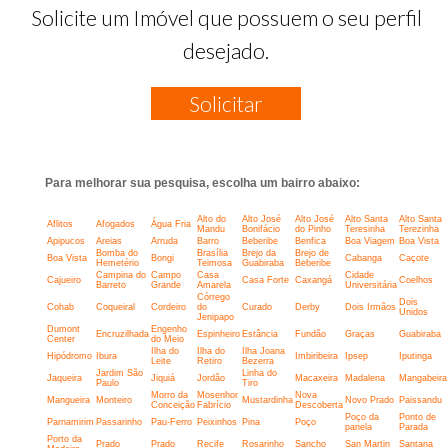
Solicite um Imóvel que possuem o seu perfil
desejado.
Solicitar
Para melhorar sua pesquisa, escolha um bairro abaixo:
Alto do
Alto José
Alto José
Alto Santa
Alto Santa
Aflitos
Afogados
Água Fria
Mandu
Bonifácio
do Pinho
Teresinha
Terezinha
Apipucos
Areias
Arruda
Barro
Beberibe
Benfica
Boa Viagem
Boa Vista
Bomba do
Brasília
Brejo da
Brejo de
Boa Vista
Bongi
Cabanga
Caçote
Hemetério
Teimosa
Guabiraba
Beberibe
Campina do
Campo
Casa
Cidade
Cajueiro
Casa Forte
Caxangá
Coelhos
Barreto
Grande
Amarela
Universitária
Córrego
Dois
Cohab
Coqueiral
Cordeiro
do
Curado
Derby
Dois Irmãos
Unidos
Jenipapo
Dumont
Engenho
Encruzilhada
Espinheiro
Estância
Fundão
Graças
Guabiraba
Center
do Meio
Ilha do
Ilha do
Ilha Joana
Hipódromo
Ibura
Imbiribeira
Ipsep
Iputinga
Leite
Retiro
Bezerra
Jardim São
Linha do
Jaqueira
Jiquiá
Jordão
Macaxeira
Madalena
Mangabeira
Paulo
Tiro
Morro da
Mosenhor
Nova
Mangueira
Monteiro
Mustardinha
Novo Prado
Paissandu
Conceição
Fabrício
Descoberta
Poço da
Ponto de
Parnamirim
Passarinho
Pau-Ferro
Peixinhos
Pina
Poço
panela
Parada
Porto da
Prado
Prado
Recife
Rosarinho
Sancho
San Martin
Santana