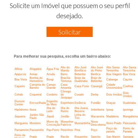
Solicite um Imóvel que possuem o seu perfil
desejado.
Solicitar
Para melhorar sua pesquisa, escolha um bairro abaixo:
Alto do
Alto José
Alto José
Alto Santa
Alto Santa
Aflitos
Afogados
Água Fria
Mandu
Bonifácio
do Pinho
Teresinha
Terezinha
Apipucos
Areias
Arruda
Barro
Beberibe
Benfica
Boa Viagem
Boa Vista
Bomba do
Brasília
Brejo da
Brejo de
Boa Vista
Bongi
Cabanga
Caçote
Hemetério
Teimosa
Guabiraba
Beberibe
Campina do
Campo
Casa
Cidade
Cajueiro
Casa Forte
Caxangá
Coelhos
Barreto
Grande
Amarela
Universitária
Córrego
Dois
Cohab
Coqueiral
Cordeiro
do
Curado
Derby
Dois Irmãos
Unidos
Jenipapo
Dumont
Engenho
Encruzilhada
Espinheiro
Estância
Fundão
Graças
Guabiraba
Center
do Meio
Ilha do
Ilha do
Ilha Joana
Hipódromo
Ibura
Imbiribeira
Ipsep
Iputinga
Leite
Retiro
Bezerra
Jardim São
Linha do
Jaqueira
Jiquiá
Jordão
Macaxeira
Madalena
Mangabeira
Paulo
Tiro
Morro da
Mosenhor
Nova
Mangueira
Monteiro
Mustardinha
Novo Prado
Paissandu
Conceição
Fabrício
Descoberta
Poço da
Ponto de
Parnamirim
Passarinho
Pau-Ferro
Peixinhos
Pina
Poço
panela
Parada
Porto da
Prado
Prado
Recife
Rosarinho
Sancho
San Martin
Santana