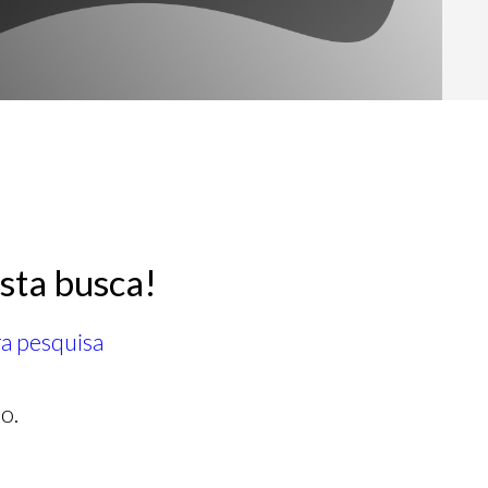
sta busca!
ra pesquisa
o.