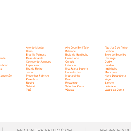
:
Alto do Mandu
Alto José Bonifácio
Alto José do Pinho
Barro
Beberibe
Benfica
Brasília Teimosa
Brejo da Guabiraba
Brejo de Beberibe
ande
Casa Amarela
Casa Forte
Caxangá
Córrego do Jenipapo
Curado
Derby
o Meio
Espinheiro
Estância
Fundão
te
Ilha do Retiro
Ilha Joana Bezerra
Imbiribeira
Jordão
Linha do Tiro
Macaxeira
Conceição
Mosenhor Fabrício
Mustardinha
Nova Descoberta
Peixinhos
Pina
Poço
Recife
Rosarinho
Sancho
Setúbal
Sítio dos Pintos
Soledade
Totó
Várzea
Vasco da Gama
ENCONTRE SEU IMÓVEL
REDES E APL