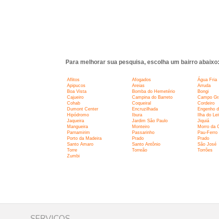
Para melhorar sua pesquisa, escolha um bairro abaixo
Aflitos
Afogados
Água Fria
Apipucos
Areias
Arruda
Boa Vista
Bomba do Hemetério
Bongi
Cajueiro
Campina do Barreto
Campo Gr
Cohab
Coqueiral
Cordeiro
Dumont Center
Encruzilhada
Engenho d
Hipódromo
Ibura
Ilha do Lei
Jaqueira
Jardim São Paulo
Jiquiá
Mangueira
Monteiro
Morro da 
Parnamirim
Passarinho
Pau-Ferro
Porto da Madeira
Prado
Prado
Santo Amaro
Santo Antônio
São José
Torre
Torreão
Torrões
Zumbi
SERVIÇOS