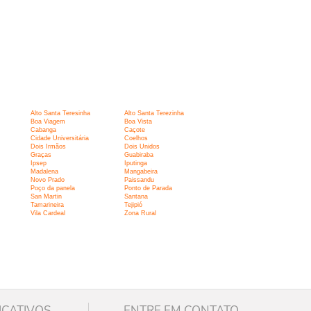
Alto Santa Teresinha
Alto Santa Terezinha
Boa Viagem
Boa Vista
Cabanga
Caçote
Cidade Universitária
Coelhos
Dois Irmãos
Dois Unidos
Graças
Guabiraba
Ipsep
Iputinga
Madalena
Mangabeira
Novo Prado
Paissandu
Poço da panela
Ponto de Parada
San Martin
Santana
Tamarineira
Tejipió
Vila Cardeal
Zona Rural
ICATIVOS
ENTRE EM CONTATO