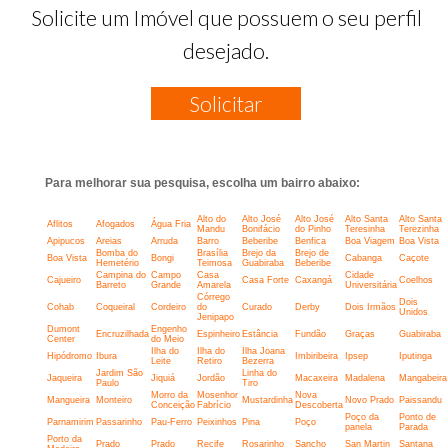
Solicite um Imóvel que possuem o seu perfil
desejado.
Solicitar
Para melhorar sua pesquisa, escolha um bairro abaixo:
Alto do
Alto José
Alto José
Alto Santa
Alto Santa
Aflitos
Afogados
Água Fria
Mandu
Bonifácio
do Pinho
Teresinha
Terezinha
Apipucos
Areias
Arruda
Barro
Beberibe
Benfica
Boa Viagem
Boa Vista
Bomba do
Brasília
Brejo da
Brejo de
Boa Vista
Bongi
Cabanga
Caçote
Hemetério
Teimosa
Guabiraba
Beberibe
Campina do
Campo
Casa
Cidade
Cajueiro
Casa Forte
Caxangá
Coelhos
Barreto
Grande
Amarela
Universitária
Córrego
Dois
Cohab
Coqueiral
Cordeiro
do
Curado
Derby
Dois Irmãos
Unidos
Jenipapo
Dumont
Engenho
Encruzilhada
Espinheiro
Estância
Fundão
Graças
Guabiraba
Center
do Meio
Ilha do
Ilha do
Ilha Joana
Hipódromo
Ibura
Imbiribeira
Ipsep
Iputinga
Leite
Retiro
Bezerra
Jardim São
Linha do
Jaqueira
Jiquiá
Jordão
Macaxeira
Madalena
Mangabeira
Paulo
Tiro
Morro da
Mosenhor
Nova
Mangueira
Monteiro
Mustardinha
Novo Prado
Paissandu
Conceição
Fabrício
Descoberta
Poço da
Ponto de
Parnamirim
Passarinho
Pau-Ferro
Peixinhos
Pina
Poço
panela
Parada
Porto da
Prado
Prado
Recife
Rosarinho
Sancho
San Martin
Santana