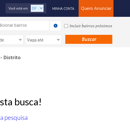
Quero Anunciar
Você está em:
MINHA CONTA
icionar bairros
Incluir bairros próximos
 Distrito
sta busca!
ra pesquisa