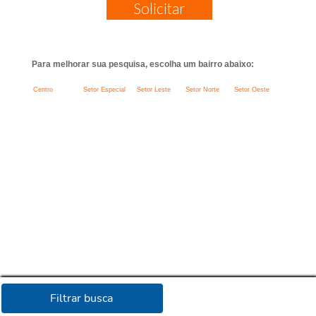
Solicitar
Para melhorar sua pesquisa, escolha um bairro abaixo:
Centro
Setor Especial
Setor Leste
Setor Norte
Setor Oeste
Filtrar busca