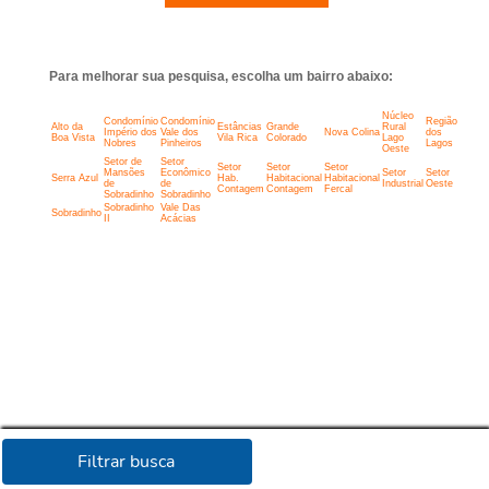
Para melhorar sua pesquisa, escolha um bairro abaixo:
Núcleo
Condomínio
Condomínio
Região
Alto da
Estâncias
Grande
Rural
Império dos
Vale dos
Nova Colina
dos
Boa Vista
Vila Rica
Colorado
Lago
Nobres
Pinheiros
Lagos
Oeste
Setor de
Setor
Setor
Setor
Setor
Mansões
Econômico
Setor
Setor
Serra Azul
Hab.
Habitacional
Habitacional
de
de
Industrial
Oeste
Contagem
Contagem
Fercal
Sobradinho
Sobradinho
Sobradinho
Vale Das
Sobradinho
II
Acácias
Filtrar busca