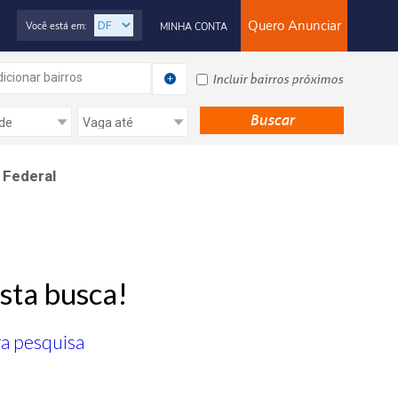
Quero Anunciar
Você está em:
MINHA CONTA
icionar bairros
Incluir bairros próximos
 Federal
sta busca!
ra pesquisa