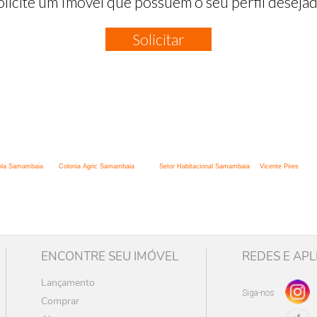
olicite um Imóvel que possuem o seu perfil desejad
Solicitar
:
cola Samambaia
Colonia Agric Samambaia
Setor Habitacional Samambaia
Vicente Pires
ENCONTRE SEU IMÓVEL
REDES E APL
Lançamento
Siga-nos
Comprar