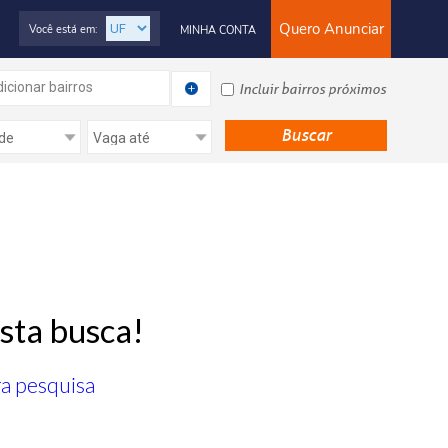
Quero Anunciar
Você está em:
MINHA CONTA
icionar bairros
Incluir bairros próximos
sta busca!
ra pesquisa