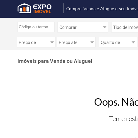
Compre, Venda e Alugue o seu Imóve
Imóveis para Venda ou Aluguel
Oops. Não
Tente rest