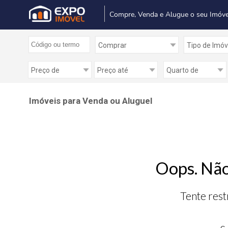
Compre, Venda e Alugue o seu Imóve
Imóveis para Venda ou Aluguel
Oops. Não
Tente rest