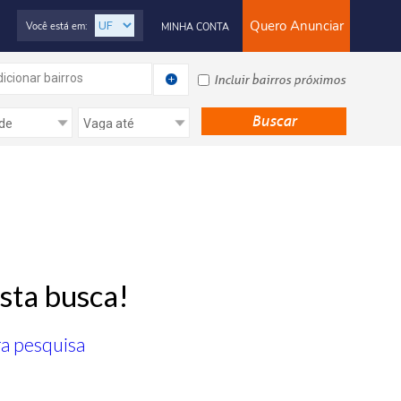
Quero Anunciar
Você está em:
MINHA CONTA
icionar bairros
Incluir bairros próximos
sta busca!
ra pesquisa