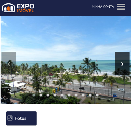
MINHA CONTA
‹
›
Fotos