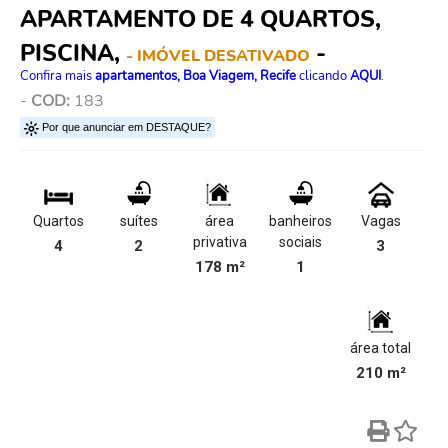
APARTAMENTO DE 4 QUARTOS,
PISCINA,
-
- IMÓVEL DESATIVADO
Confira mais
apartamentos, Boa Viagem, Recife
clicando
AQUI
.
-
COD:
183
Por que anunciar em DESTAQUE?
Quartos
suítes
área
banheiros
Vagas
privativa
sociais
4
2
3
178 m²
1
área total
210 m²