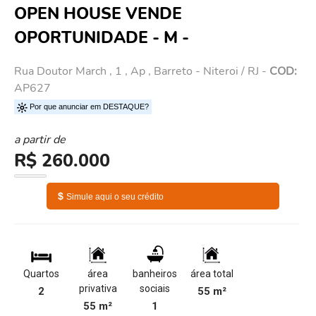
OPEN HOUSE VENDE
OPORTUNIDADE - M -
Rua Doutor March , 1 , Ap , Barreto - Niteroi / RJ -
COD:
AP627
Por que anunciar em DESTAQUE?
a partir de
R$ 260.000
$
Simule aqui o seu crédito
Quartos
área
banheiros
área total
privativa
sociais
2
55 m²
55 m²
1