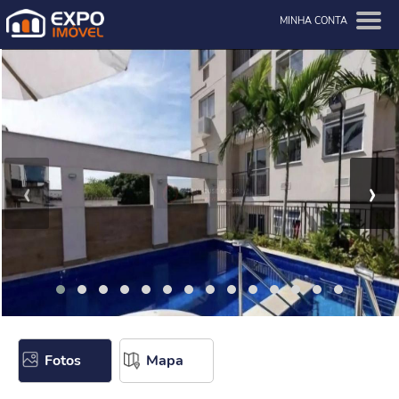
MINHA CONTA
‹
›
Fotos
Mapa