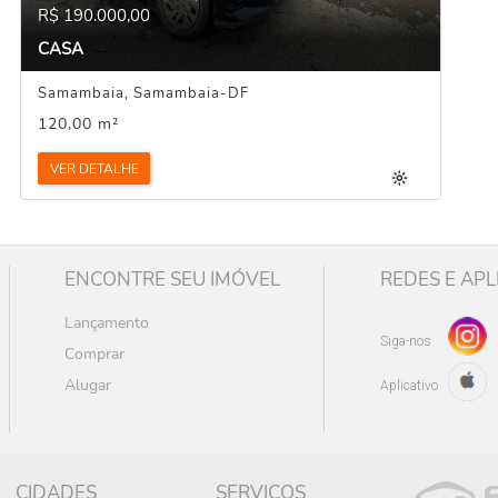
R$ 190.000,00
CASA
Samambaia, Samambaia-DF
120,00 m²
VER DETALHE
ENCONTRE SEU IMÓVEL
REDES E APL
Lançamento
Siga-nos
Comprar
Alugar
Aplicativo
CIDADES
SERVIÇOS