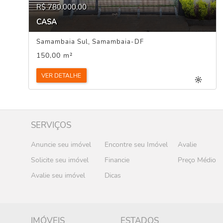
R$ 780.000,00
CASA
Samambaia Sul, Samambaia-DF
150,00 m²
VER DETALHE
SERVIÇOS
Anuncie seu imóvel
Encontre seu Imóvel
Avalie
Solicite seu imóvel
Financie
Preço Médio
Avalie seu imóvel
Dicas
IMÓVEIS
ESTADOS