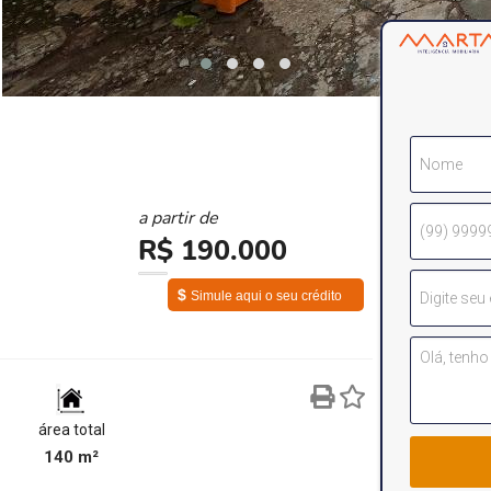
a partir de
R$ 190.000
$
Simule aqui o seu crédito
área total
140 m²