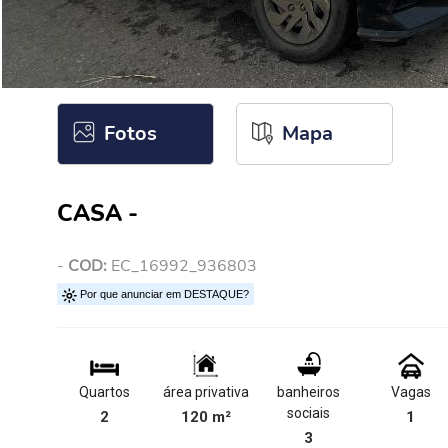
Fotos
Mapa
CASA -
-
COD:
EC_16992_936803
Por que anunciar em DESTAQUE?
Quartos
área privativa
banheiros
Vagas
sociais
2
120 m²
1
3