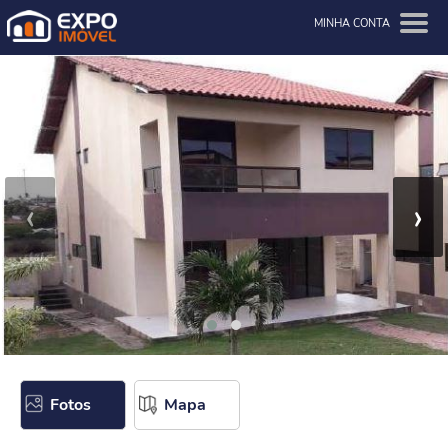
MINHA CONTA
‹
›
Fotos
Mapa