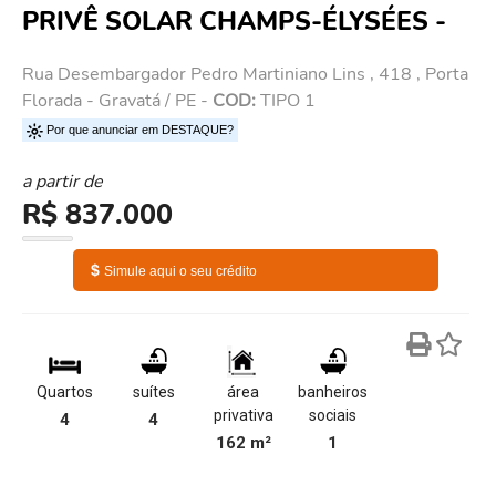
PRIVÊ SOLAR CHAMPS-ÉLYSÉES -
Rua Desembargador Pedro Martiniano Lins , 418 , Porta
Florada - Gravatá / PE -
COD:
TIPO 1
Por que anunciar em DESTAQUE?
a partir de
R$ 837.000
$
Simule aqui o seu crédito
Quartos
suítes
área
banheiros
privativa
sociais
4
4
162 m²
1