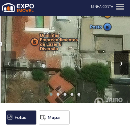
MINHA CONTA
‹
›
Fotos
Mapa