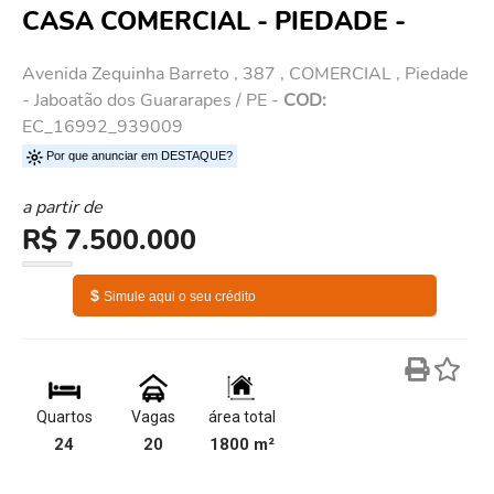
CASA COMERCIAL - PIEDADE -
Avenida Zequinha Barreto , 387 , COMERCIAL , Piedade
- Jaboatão dos Guararapes / PE -
COD:
EC_16992_939009
Por que anunciar em DESTAQUE?
a partir de
R$ 7.500.000
$
Simule aqui o seu crédito
Quartos
Vagas
área total
24
20
1800 m²