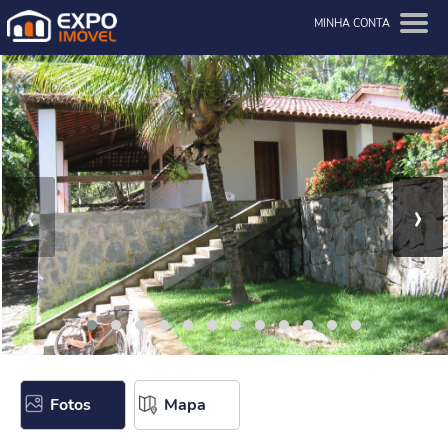
MINHA CONTA
‹
›
Fotos
Mapa