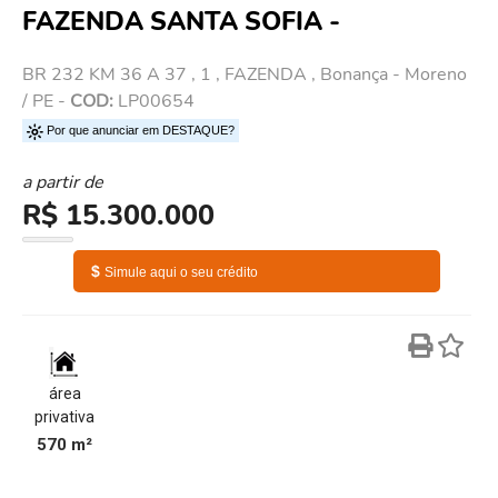
FAZENDA SANTA SOFIA -
BR 232 KM 36 A 37 , 1 , FAZENDA , Bonança - Moreno
/ PE -
COD:
LP00654
Por que anunciar em DESTAQUE?
a partir de
R$ 15.300.000
$
Simule aqui o seu crédito
área
privativa
570 m²