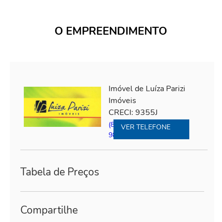
O EMPREENDIMENTO
Imóvel de Luíza Parizi
Imóveis
CRECI: 9355J
(81)98613.7801
|
(81)
VER TELEFONE
98613.7801
Tabela de Preços
Compartilhe