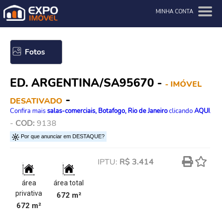
MINHA CONTA
Fotos
ED. ARGENTINA/SA95670 -
- IMÓVEL
-
DESATIVADO
Confira mais
salas-comerciais, Botafogo, Rio de Janeiro
clicando
AQUI
.
-
COD:
9138
Por que anunciar em DESTAQUE?
IPTU:
R$ 3.414
área
área total
privativa
672 m²
672 m²