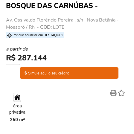
BOSQUE DAS CARNÚBAS -
Av. Ossivaldo Florêncio Pereira , s/n , Nova Betânia -
Mossoró / RN -
COD:
LOTE
Por que anunciar em DESTAQUE?
a partir de
R$ 287.144
$
Simule aqui o seu crédito
área
privativa
260 m²