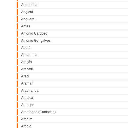
Andorinha
Angical
Anguera
Antas
Antônio Cardoso
Antônio Gonçalves
Aporá
Apuarema
Araçás
Aracatu
Araci
Aramari
Arapiranga
Arataca
Aratuípe
Arembepe (Camaçari)
Argoim
Argolo