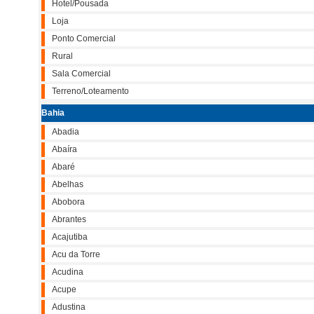
Hotel/Pousada
Loja
Ponto Comercial
Rural
Sala Comercial
Terreno/Loteamento
Bahia
Abadia
Abaíra
Abaré
Abelhas
Abobora
Abrantes
Acajutiba
Acu da Torre
Acudina
Acupe
Adustina