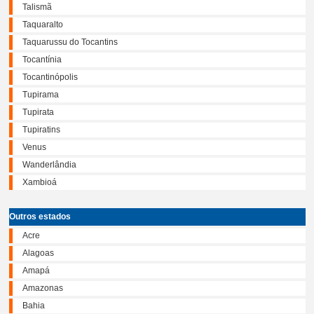
Talismã
Taquaralto
Taquarussu do Tocantins
Tocantínia
Tocantinópolis
Tupirama
Tupirata
Tupiratins
Venus
Wanderlândia
Xambioá
Outros estados
Acre
Alagoas
Amapá
Amazonas
Bahia