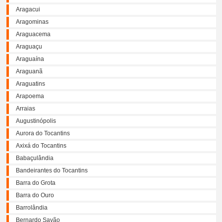
Aragacui
Aragominas
Araguacema
Araguaçu
Araguaína
Araguanã
Araguatins
Arapoema
Arraias
Augustinópolis
Aurora do Tocantins
Axixá do Tocantins
Babaçulândia
Bandeirantes do Tocantins
Barra do Grota
Barra do Ouro
Barrolândia
Bernardo Sayão