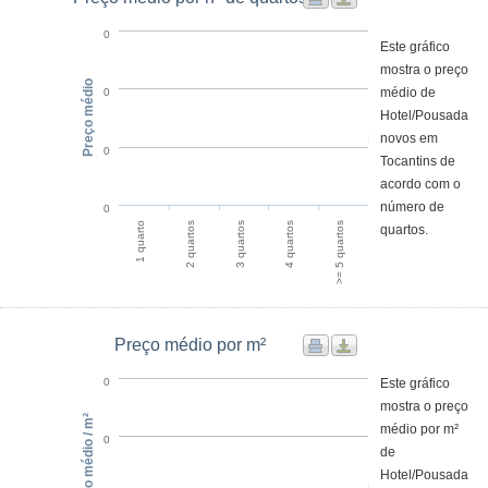
0
Este gráfico
mostra o preço
Preço médio
médio de
0
Hotel/Pousada
novos em
0
Tocantins de
acordo com o
número de
0
4 quartos
>= 5 quartos
1 quarto
2 quartos
3 quartos
quartos.
Preço médio por m²
Este gráfico
0
mostra o preço
Preço médio / m²
médio por m²
0
de
Hotel/Pousada