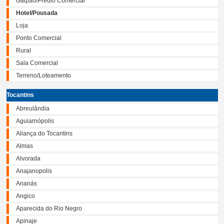
Galpão/Prédio Comercial
Hotel/Pousada
Loja
Ponto Comercial
Rural
Sala Comercial
Terreno/Loteamento
Tocantins
Abreulândia
Aguiarnópolis
Aliança do Tocantins
Almas
Alvorada
Anajanopolis
Ananás
Angico
Aparecida do Rio Negro
Apinaje