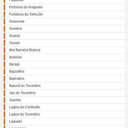
Filadélfia
Formoso do Araguaia
Fortaleza do Tabocão
Goianorte
Goiatins
Guaraí
Gurupi
Ilha Barreira Branca
Ipueiras
Itacajá
Itaguatins
Itapiratins
Itaporã do Tocantins
Jaú do Tocantins
Juarina
Lagoa da Confusão
Lagoa do Tocantins
Lajeado