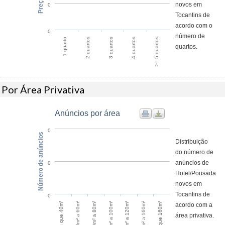
novos em
0
Tocantins de
acordo com o
0
número de
4 quartos
>= 5 quartos
1 quarto
2 quartos
3 quartos
quartos.
Por Área Privativa
Anúncios por área
0
Número de anúncios
Distribuição
do número de
anúncios de
0
Hotel/Pousada
novos em
Tocantins de
0
Maior que 160m²
60m² a 80m²
120m² a 160m²
40m² a 60m²
100m² a 120m²
Menos que 40m²
80m² a 100m²
acordo com a
área privativa.