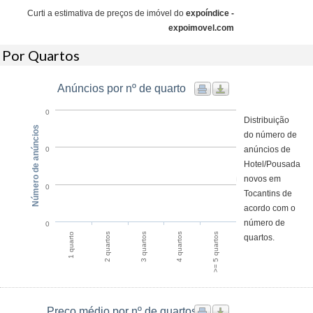
Curti a estimativa de preços de imóvel do
expoíndice -
expoimovel.com
Por Quartos
Anúncios por nº de quarto
0
Distribuição
Número de anúncios
do número de
anúncios de
0
Hotel/Pousada
novos em
0
Tocantins de
acordo com o
número de
0
4 quartos
>= 5 quartos
1 quarto
2 quartos
3 quartos
quartos.
Preço médio por nº de quartos