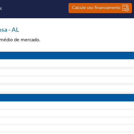
Calcule seu financiamento
l
sa - AL
r médio de mercado.