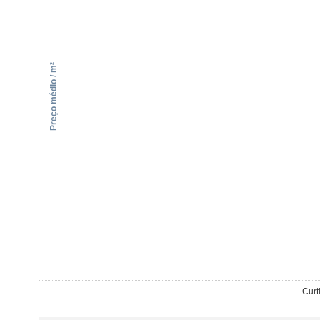
Preço médio / m²
Curt