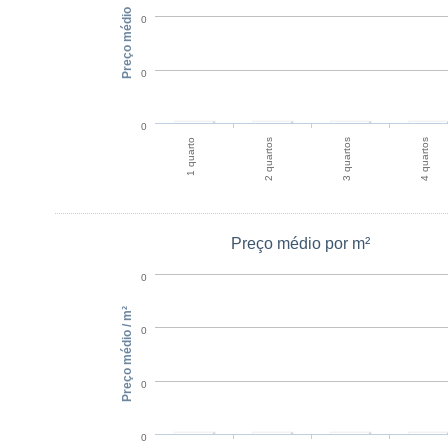
Preço médio
0
0
0
1 quarto
2 quartos
3 quartos
4 quartos
Preço médio por m²
0
Preço médio / m²
0
0
0