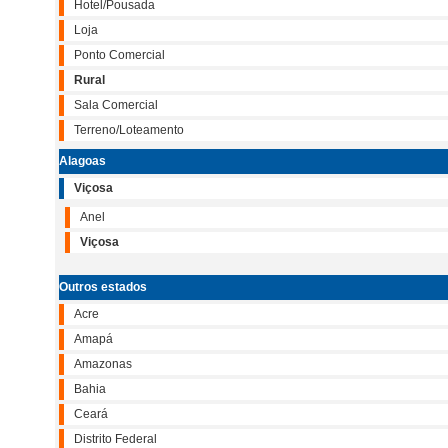
Hotel/Pousada
Loja
Ponto Comercial
Rural
Sala Comercial
Terreno/Loteamento
Alagoas
Viçosa
Anel
Viçosa
Outros estados
Acre
Amapá
Amazonas
Bahia
Ceará
Distrito Federal