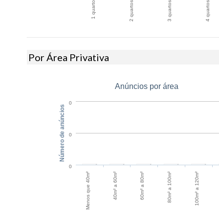
1 quarto
2 quartos
3 quartos
4 quartos
Por Área Privativa
Anúncios por área
0
Número de anúncios
0
0
60m² a 80m²
40m² a 60m²
100m² a 120m²
Menos que 40m²
80m² a 100m²