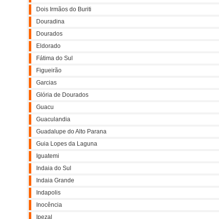
Dois Irmãos do Buriti
Douradina
Dourados
Eldorado
Fátima do Sul
Figueirão
Garcias
Glória de Dourados
Guacu
Guaculandia
Guadalupe do Alto Parana
Guia Lopes da Laguna
Iguatemi
Indaia do Sul
Indaia Grande
Indapolis
Inocência
Ipezal