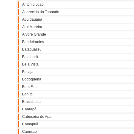
Antônio João
Aparecida do Taboado
Aquidauana
Aral Moreira
Arvore Grande
Bandeirantes
Bataguassu
Bataiporã
Bela Vista
Bocaja
Bodoquena
Bom Fim
Bonito
Brasilândia
Caarapó
Cabeceira do Apa
Camapuã
Camisao