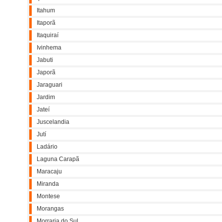
Itahum
Itaporã
Itaquiraí
Ivinhema
Jabuti
Japorã
Jaraguari
Jardim
Jateí
Juscelandia
Jutí
Ladário
Laguna Carapã
Maracaju
Miranda
Montese
Morangas
Morraria do Sul