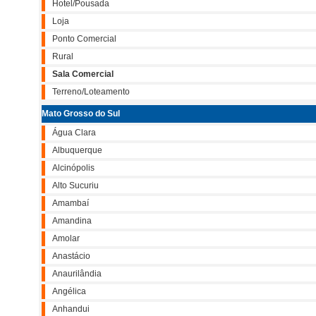
Hotel/Pousada
Loja
Ponto Comercial
Rural
Sala Comercial
Terreno/Loteamento
Mato Grosso do Sul
Água Clara
Albuquerque
Alcinópolis
Alto Sucuriu
Amambaí
Amandina
Amolar
Anastácio
Anaurilândia
Angélica
Anhandui