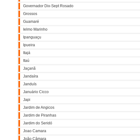
Governador Dix-Sept Rosado
Grossos
Guamaré
Ielmo Marinho
Ipanguaçu
Ipueira
Itajá
Itaú
Jaçanã
Jandaíra
Janduís
Januário Cicco
Japi
Jardim de Angicos
Jardim de Piranhas
Jardim do Seridó
Joao Camara
João Câmara