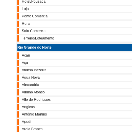
Hotel/Pousada
Loja
Ponto Comercial
Rural
Sala Comercial
Terreno/Loteamento
Rio Grande do Norte
Acari
Açu
Afonso Bezerra
Água Nova
Alexandria
Almino Afonso
Alto do Rodrigues
Angicos
Antônio Martins
Apodi
Areia Branca