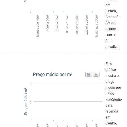
em
Centro,
0
120m² a 160m²
Menos que 40m²
60m² a 80m²
100m² a 120m²
Maior que 160m²
40m² a 60m²
80m² a 100m²
Amaturá -
AM de
acordo
com a
área
privativa.
Este
gráfico
Preço médio por m²
mostra o
preço
0
médio por
Preço médio / m²
m² de
Flat/Studio
0
para
revenda
em
0
Centro,