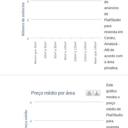
de
0
Número de anúncios
anúncios
de
Flat/Studio
0
para
revenda em
Centro,
0
Menos que 40m²
40m² a 60m²
60m² a 80m²
80m² a 100m²
100m² a 120m²
120m² a 160m²
Maior que 160m²
Amaturá -
AM de
acordo com
a área
privativa.
Este
gráfico
Preço médio por área
mostra o
preço
0
médio de
Preço médio
Flat/Studio
para
0
revenda