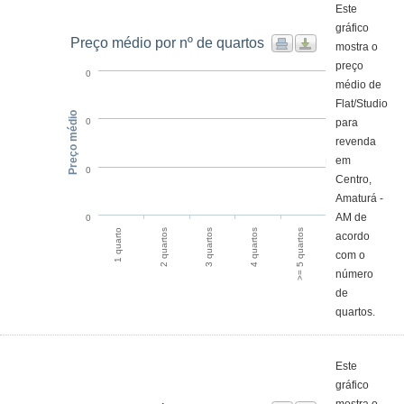
Este
gráfico
Preço médio por nº de quartos
mostra o
preço
0
médio de
Flat/Studio
Preço médio
para
0
revenda
em
0
Centro,
Amaturá -
AM de
0
>= 5 quartos
2 quartos
4 quartos
1 quarto
3 quartos
acordo
com o
número
de
quartos.
Este
gráfico