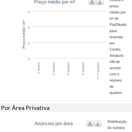
mostra o
Preço médio por m²
preço
médio por
0
m² de
Preço médio / m²
Flat/Studio
0
para
revenda
em
0
Centro,
Amaturá -
0
AM de
>= 5 quartos
2 quartos
4 quartos
1 quarto
3 quartos
acordo
com o
número
de
quartos.
Por Área Privativa
Distribuição
Anúncios por área
do número