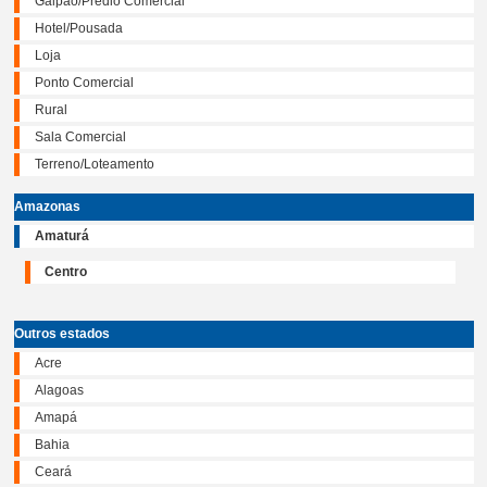
Galpão/Prédio Comercial
Hotel/Pousada
Loja
Ponto Comercial
Rural
Sala Comercial
Terreno/Loteamento
Amazonas
Amaturá
Centro
Outros estados
Acre
Alagoas
Amapá
Bahia
Ceará