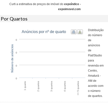
Curti a estimativa de preços de imóvel do
expoíndice -
expoimovel.com
Por Quartos
Distribuição
Anúncios por nº de quarto
do número
de
0
anúncios
Número de anúncios
de
0
Flat/Studio
para
revenda em
0
Centro,
Amaturá -
0
AM de
1 quarto
2 quartos
3 quartos
4 quartos
>= 5 quartos
acordo com
o número
de quartos.