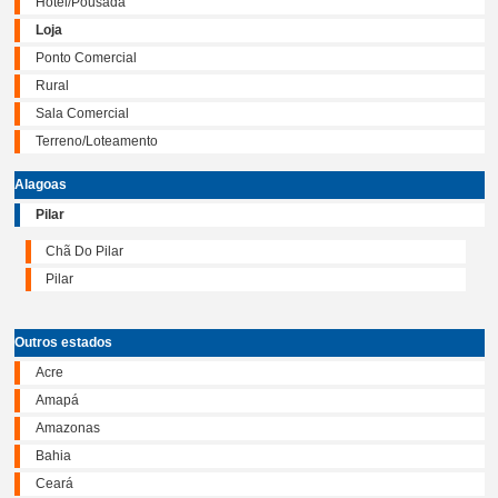
Hotel/Pousada
Loja
Ponto Comercial
Rural
Sala Comercial
Terreno/Loteamento
Alagoas
Pilar
Chã Do Pilar
Pilar
Outros estados
Acre
Amapá
Amazonas
Bahia
Ceará