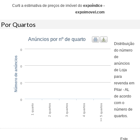
Curti a estimativa de preços de imóvel do
expoíndice -
expoimovel.com
Por Quartos
Anúncios por nº de quarto
Distribuição
do número
0
de
Número de anúncios
anúncios
0
de Loja
para
revenda em
0
Pilar - AL
de acordo
0
com o
1 quarto
2 quartos
3 quartos
4 quartos
>= 5 quartos
número de
quartos.
Este