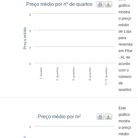
Preço médio por nº de quartos
gráfico
mostra
0
o preço
médio
Preço médio
de Loja
0
para
revenda
0
em Pilar
- AL de
acordo
0
1 quarto
2 quartos
3 quartos
4 quartos
>= 5 quartos
com o
número
de
quartos.
Este
gráfico
Preço médio por m²
mostra
o preço
0
médio