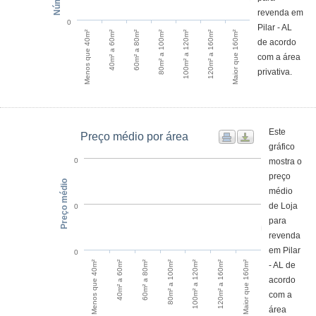
revenda em
0
Pilar - AL
Menos que 40m²
40m² a 60m²
60m² a 80m²
80m² a 100m²
100m² a 120m²
120m² a 160m²
Maior que 160m²
de acordo
com a área
privativa.
Este
Preço médio por área
gráfico
mostra o
0
preço
Preço médio
médio
de Loja
0
para
revenda
em Pilar
0
60m² a 80m²
40m² a 60m²
Menos que 40m²
Maior que 160m²
120m² a 160m²
100m² a 120m²
80m² a 100m²
- AL de
acordo
com a
área