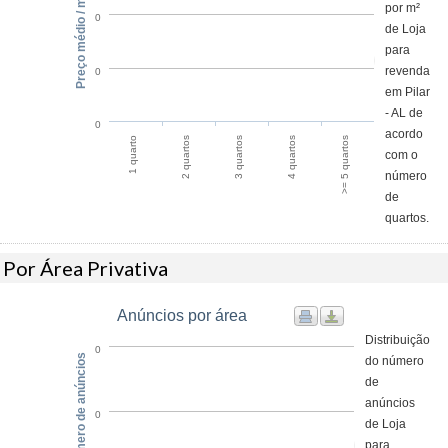
Preço médio / m²
por m²
0
de Loja
para
revenda
0
em Pilar
- AL de
0
acordo
1 quarto
2 quartos
3 quartos
4 quartos
>= 5 quartos
com o
número
de
quartos.
Por Área Privativa
Anúncios por área
Distribuição
0
Número de anúncios
do número
de
anúncios
0
de Loja
para