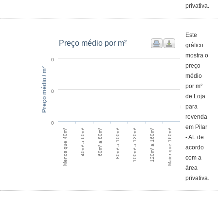
privativa.
Este
Preço médio por m²
gráfico
mostra o
0
preço
Preço médio / m²
médio
por m²
0
de Loja
para
revenda
0
em Pilar
60m² a 80m²
40m² a 60m²
Menos que 40m²
Maior que 160m²
120m² a 160m²
100m² a 120m²
80m² a 100m²
- AL de
acordo
com a
área
privativa.