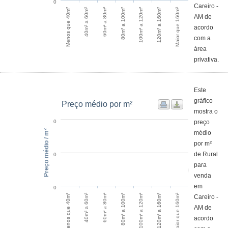
0
Careiro -
60m² a 80m²
40m² a 60m²
Menos que 40m²
Maior que 160m²
120m² a 160m²
100m² a 120m²
80m² a 100m²
AM de
acordo
com a
área
privativa.
Este
gráfico
Preço médio por m²
mostra o
preço
0
Preço médio / m²
médio
por m²
de Rural
0
para
venda
em
0
60m² a 80m²
40m² a 60m²
Menos que 40m²
Maior que 160m²
120m² a 160m²
100m² a 120m²
80m² a 100m²
Careiro -
AM de
acordo