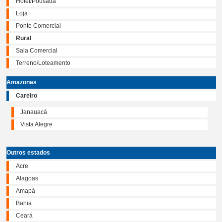
Hotel/Pousada
Loja
Ponto Comercial
Rural
Sala Comercial
Terreno/Loteamento
Amazonas
Careiro
Janauacá
Vista Alegre
Outros estados
Acre
Alagoas
Amapá
Bahia
Ceará