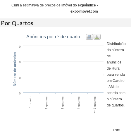
Curti a estimativa de preços de imóvel do
expoíndice -
expoimovel.com
Por Quartos
Anúncios por nº de quarto
Distribuição
0
do número
Número de anúncios
de
anúncios
0
de Rural
para venda
0
em Careiro
- AM de
acordo com
0
1 quarto
2 quartos
3 quartos
4 quartos
>= 5 quartos
o número
de quartos.
Este