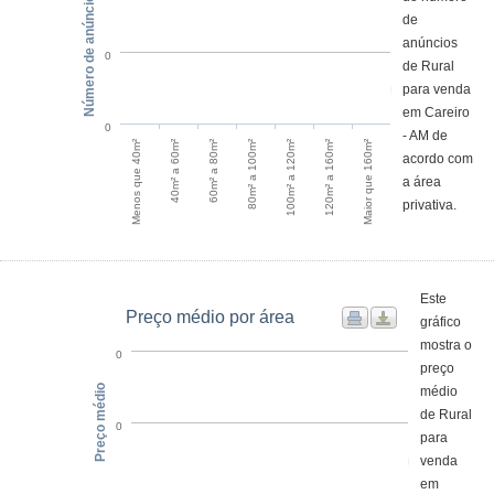
Número de anúncios
de
anúncios
0
de Rural
para venda
em Careiro
0
- AM de
Menos que 40m²
40m² a 60m²
60m² a 80m²
80m² a 100m²
100m² a 120m²
120m² a 160m²
Maior que 160m²
acordo com
a área
privativa.
Este
Preço médio por área
gráfico
mostra o
0
preço
Preço médio
médio
de Rural
0
para
venda
em