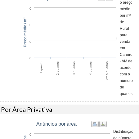
o preço
médio
0
por m²
Preço médio / m²
de
0
Rural
para
venda
0
em
Careiro
0
- AM de
2 quartos
1 quarto
>= 5 quartos
4 quartos
3 quartos
acordo
com o
número
de
quartos.
Por Área Privativa
Anúncios por área
Distribuição
0
do número