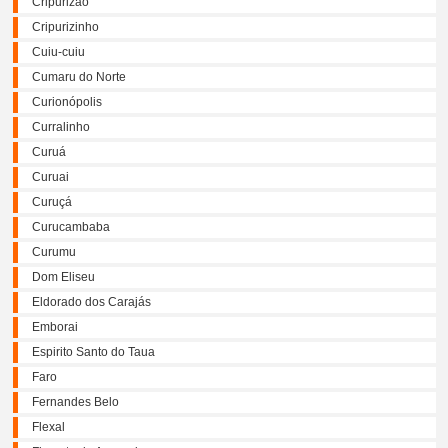
Cripurizao
Cripurizinho
Cuiu-cuiu
Cumaru do Norte
Curionópolis
Curralinho
Curuá
Curuai
Curuçá
Curucambaba
Curumu
Dom Eliseu
Eldorado dos Carajás
Emborai
Espirito Santo do Taua
Faro
Fernandes Belo
Flexal