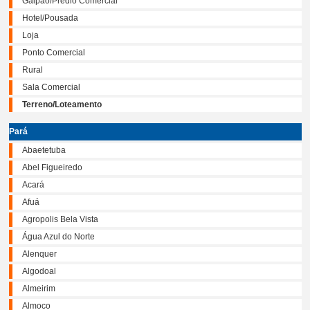
Galpão/Prédio Comercial
Hotel/Pousada
Loja
Ponto Comercial
Rural
Sala Comercial
Terreno/Loteamento
Pará
Abaetetuba
Abel Figueiredo
Acará
Afuá
Agropolis Bela Vista
Água Azul do Norte
Alenquer
Algodoal
Almeirim
Almoco