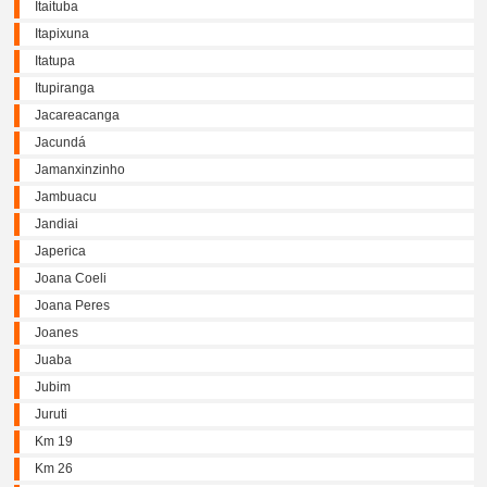
Itaituba
Itapixuna
Itatupa
Itupiranga
Jacareacanga
Jacundá
Jamanxinzinho
Jambuacu
Jandiai
Japerica
Joana Coeli
Joana Peres
Joanes
Juaba
Jubim
Juruti
Km 19
Km 26