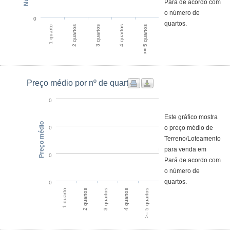
Pará de acordo com
o número de
0
quartos.
1 quarto
2 quartos
3 quartos
4 quartos
>= 5 quartos
Preço médio por nº de quartos
0
Este gráfico mostra
Preço médio
o preço médio de
0
Terreno/Loteamento
para venda em
0
Pará de acordo com
o número de
quartos.
0
1 quarto
2 quartos
3 quartos
4 quartos
>= 5 quartos