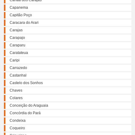
Canaã dos Carajás
Capanema
Capitão Poço
Caracara do Arari
Carajas
Carapajo
Caraparu
Caratateua
Caripi
Carrazedo
Castanhal
Castelo dos Sonhos
Chaves
Colares
Conceição do Araguaia
Concórdia do Pará
Condeixa
Coqueiro