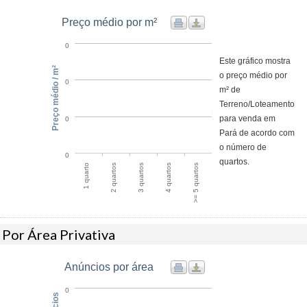
Preço médio por m²
0
Este gráfico mostra
Preço médio / m²
o preço médio por
0
m² de
Terreno/Loteamento
para venda em
0
Pará de acordo com
o número de
0
quartos.
1 quarto
2 quartos
3 quartos
4 quartos
>= 5 quartos
Por Área Privativa
Anúncios por área
0