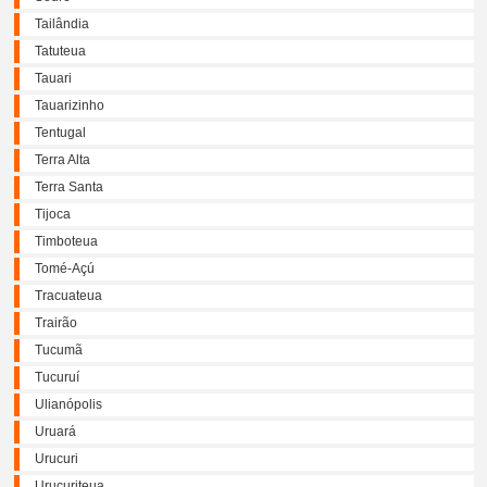
Tailândia
Tatuteua
Tauari
Tauarizinho
Tentugal
Terra Alta
Terra Santa
Tijoca
Timboteua
Tomé-Açú
Tracuateua
Trairão
Tucumã
Tucuruí
Ulianópolis
Uruará
Urucuri
Urucuriteua