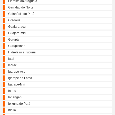
Floresta do Araguaia
Garrafão do Norte
Goianésia do Pará
Gradaus
Guajara-acu
Guajara-miri
Gurupá
Gurupizinho
Hidreletrica Tucurui
Iatai
Icoraci
Igarapé-Açu
Igarape da Lama
Igarapé-Miri
Inanu
Inhangapi
Ipixuna do Pará
Irituia