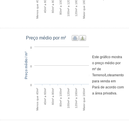
100m² a 120m²
120m² a 160m²
Maior que 160m²
Menos que 40m²
40m² a 60m²
60m² a 80m²
80m² a 100m²
Preço médio por m²
0
Preço médio / m²
Este gráfico mostra
o preço médio por
0
m² de
Terreno/Loteamento
para venda em
0
Pará de acordo com
100m² a 120m²
120m² a 160m²
Maior que 160m²
Menos que 40m²
40m² a 60m²
60m² a 80m²
80m² a 100m²
a área privativa.