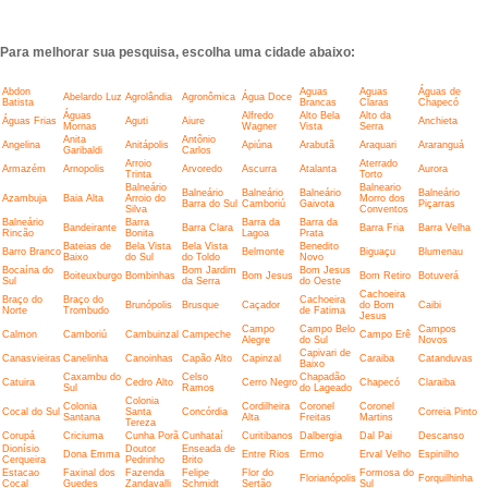
Para melhorar sua pesquisa, escolha uma cidade abaixo:
Abdon
Aguas
Aguas
Águas de
Abelardo Luz
Agrolândia
Agronômica
Água Doce
Batista
Brancas
Claras
Chapecó
Águas
Alfredo
Alto Bela
Alto da
Águas Frias
Aguti
Aiure
Anchieta
Mornas
Wagner
Vista
Serra
Anita
Antônio
Angelina
Anitápolis
Apiúna
Arabutã
Araquari
Araranguá
Garibaldi
Carlos
Arroio
Aterrado
Armazém
Arnopolis
Arvoredo
Ascurra
Atalanta
Aurora
Trinta
Torto
Balneário
Balneario
Balneário
Balneário
Balneário
Balneário
Azambuja
Baia Alta
Arroio do
Morro dos
Barra do Sul
Camboriú
Gaivota
Piçarras
Silva
Conventos
Balneário
Barra
Barra da
Barra da
Bandeirante
Barra Clara
Barra Fria
Barra Velha
Rincão
Bonita
Lagoa
Prata
Bateias de
Bela Vista
Bela Vista
Benedito
Barro Branco
Belmonte
Biguaçu
Blumenau
Baixo
do Sul
do Toldo
Novo
Bocaína do
Bom Jardim
Bom Jesus
Boiteuxburgo
Bombinhas
Bom Jesus
Bom Retiro
Botuverá
Sul
da Serra
do Oeste
Cachoeira
Braço do
Braço do
Cachoeira
Brunópolis
Brusque
Caçador
do Bom
Caibi
Norte
Trombudo
de Fatima
Jesus
Campo
Campo Belo
Campos
Calmon
Camboriú
Cambuinzal
Campeche
Campo Erê
Alegre
do Sul
Novos
Capivari de
Canasvieiras
Canelinha
Canoinhas
Capão Alto
Capinzal
Caraiba
Catanduvas
Baixo
Caxambu do
Celso
Chapadão
Catuira
Cedro Alto
Cerro Negro
Chapecó
Claraiba
Sul
Ramos
do Lageado
Colonia
Colonia
Cordilheira
Coronel
Coronel
Cocal do Sul
Santa
Concórdia
Correia Pinto
Santana
Alta
Freitas
Martins
Tereza
Corupá
Criciuma
Cunha Porã
Cunhataí
Curitibanos
Dalbergia
Dal Pai
Descanso
Dionísio
Doutor
Enseada de
Dona Emma
Entre Rios
Ermo
Erval Velho
Espinilho
Cerqueira
Pedrinho
Brito
Estacao
Faxinal dos
Fazenda
Felipe
Flor do
Formosa do
Florianópolis
Forquilhinha
Cocal
Guedes
Zandavalli
Schmidt
Sertão
Sul