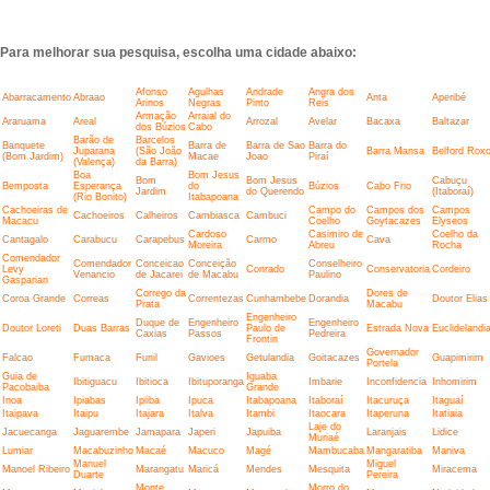
Para melhorar sua pesquisa, escolha uma cidade abaixo:
Afonso
Agulhas
Andrade
Angra dos
Abarracamento
Abraao
Anta
Aperibé
Arinos
Negras
Pinto
Reis
Armação
Arraial do
Araruama
Areal
Arrozal
Avelar
Bacaxa
Baltazar
dos Búzios
Cabo
Barão de
Barcelos
Banquete
Barra de
Barra de Sao
Barra do
Juparana
(São João
Barra Mansa
Belford Rox
(Bom Jardim)
Macae
Joao
Piraí
(Valença)
da Barra)
Boa
Bom Jesus
Bom
Bom Jesus
Cabuçu
Bemposta
Esperança
do
Búzios
Cabo Frio
Jardim
do Querendo
(Itaboraí)
(Rio Bonito)
Itabapoana
Cachoeiras de
Campo do
Campos dos
Campos
Cachoeiros
Calheiros
Cambiasca
Cambuci
Macacu
Coelho
Goytacazes
Elyseos
Cardoso
Casimiro de
Coelho da
Cantagalo
Carabucu
Carapebus
Carmo
Cava
Moreira
Abreu
Rocha
Comendador
Comendador
Conceicao
Conceição
Conselheiro
Levy
Conrado
Conservatoria
Cordeiro
Venancio
de Jacarei
de Macabu
Paulino
Gasparian
Corrego da
Dores de
Coroa Grande
Correas
Correntezas
Cunhambebe
Dorandia
Doutor Elias
Prata
Macabu
Engenheiro
Duque de
Engenheiro
Engenheiro
Doutor Loreti
Duas Barras
Paulo de
Estrada Nova
Euclidelandi
Caxias
Passos
Pedreira
Frontin
Governador
Falcao
Fumaca
Funil
Gavioes
Getulandia
Goitacazes
Guapimirim
Portela
Guia de
Iguaba
Ibitiguacu
Ibitioca
Ibituporanga
Imbarie
Inconfidencia
Inhomirim
Pacobaiba
Grande
Inoa
Ipiabas
Ipiiba
Ipuca
Itabapoana
Itaboraí
Itacuruça
Itaguaí
Itaipava
Itaipu
Itajara
Italva
Itambi
Itaocara
Itaperuna
Itatiaia
Laje do
Jacuecanga
Jaguarembe
Jamapara
Japeri
Japuiba
Laranjais
Lidice
Muriaé
Lumiar
Macabuzinho
Macaé
Macuco
Magé
Mambucaba
Mangaratiba
Maniva
Manuel
Miguel
Manoel Ribeiro
Marangatu
Maricá
Mendes
Mesquita
Miracema
Duarte
Pereira
Monte
Morro do