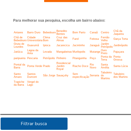
Para melhorar sua pesquisa, escolha um bairro abaixo:
Benedito
Chã da
Antares
Barro Duro
Bebedouro
Bom Parto
Canaã
Centro
Bentes
Jaqueira
Chã de
Cidade
Clima
Cruz das
Fernão
Farol
Feitosa
Garça Torta
Bebedouro
Universitária
Bom
Almas
Velho
Gruta de
Jardim
Guaxumã
Ipioca
Jacarecica
Jacintinho
Jaraguá
Jardinópolis
Lourdes
Petrópolis
Lagoa da
Ouro
Jatiúca
Levada
Mangabeiras
Murilopolis
Mutange
Pajuçara
Anta
Preto
Ponta da
Ponta
paripueira
Pescaria
Petrópolis
Pinheiro
Pitanguinha
Poço
Terra
Grossa
Residencial
Pontal da
Rio
Santa
Ponta Verde
Prado
Jardim
Riacho Doce
Santa Lúcia
Barra
Novo
Amélia
Royal
Tabuleiro
Santo
Santos
Sem
Tabuleiro
São Jorge
Sauaçuhy
Serraria
do
Amaro
Dumont
especificação
dos Martins
Martins
Trapiche
Vergel do
da Barra
Lago
Filtrar busca