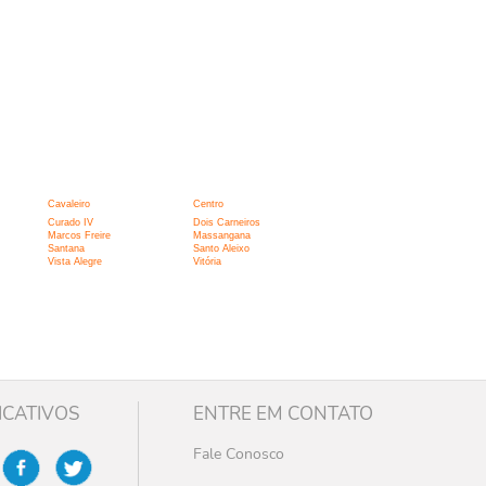
Cavaleiro
Centro
Curado IV
Dois Carneiros
Marcos Freire
Massangana
Santana
Santo Aleixo
Vista Alegre
Vitória
ICATIVOS
ENTRE EM CONTATO
Fale Conosco