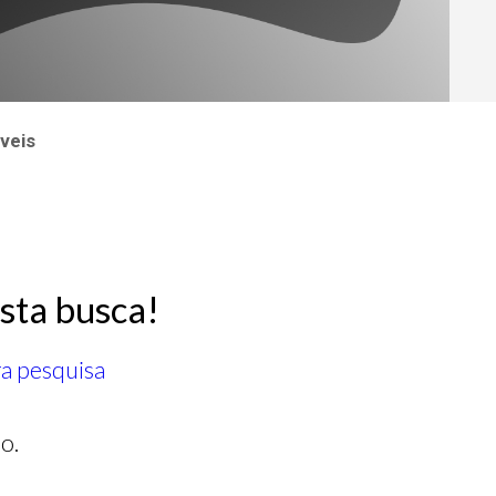
veis
sta busca!
ra pesquisa
o.