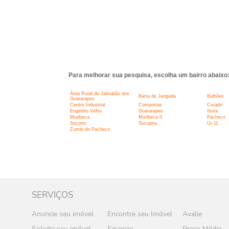
Para melhorar sua pesquisa, escolha um bairro abaixo
Área Rural de Jaboatão dos
Barra de Jangada
Bulhões
Guararapes
Centro Industrial
Comportas
Curado
Engenho Velho
Guararapes
Ibura
Muribeca
Muribeca II
Pacheco
Socorro
Sucupira
Ur-11
Zumbi do Pacheco
SERVIÇOS
Anuncie seu imóvel
Encontre seu Imóvel
Avalie
Solicite seu imóvel
Financie
Preço Médio