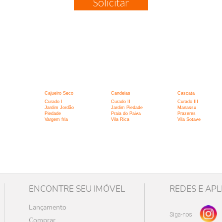
Solicitar
:
Cajueiro Seco
Candeias
Cascata
Curado I
Curado II
Curado III
Jardim Jordão
Jardim Piedade
Manassu
Piedade
Praia do Paiva
Prazeres
Vargem fria
Vila Rica
Vila Sotave
ENCONTRE SEU IMÓVEL
REDES E APL
Lançamento
Siga-nos
Comprar