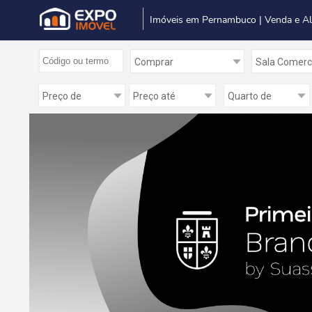
Imóveis em Pernambuco | Venda e A