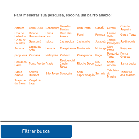
Para melhorar sua pesquisa, escolha um bairro abaixo:
Benedito
Chã da
Antares
Barro Duro
Bebedouro
Bom Parto
Canaã
Centro
Bentes
Jaqueira
Chã de
Cidade
Clima
Cruz das
Fernão
Farol
Feitosa
Garça Torta
Bebedouro
Universitária
Bom
Almas
Velho
Gruta de
Jardim
Guaxumã
Ipioca
Jacarecica
Jacintinho
Jaraguá
Jardinópolis
Lourdes
Petrópolis
Lagoa da
Ouro
Jatiúca
Levada
Mangabeiras
Murilopolis
Mutange
Pajuçara
Anta
Preto
Ponta da
Ponta
paripueira
Pescaria
Petrópolis
Pinheiro
Pitanguinha
Poço
Terra
Grossa
Residencial
Pontal da
Rio
Santa
Ponta Verde
Prado
Jardim
Riacho Doce
Santa Lúcia
Barra
Novo
Amélia
Royal
Tabuleiro
Santo
Santos
Sem
Tabuleiro
São Jorge
Sauaçuhy
Serraria
do
Amaro
Dumont
especificação
dos Martins
Martins
Trapiche
Vergel do
da Barra
Lago
Filtrar busca