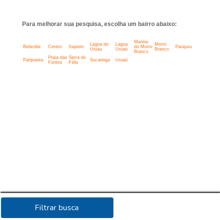
Para melhorar sua pesquisa, escolha um bairro abaixo:
Marina
Lagoa do
Lagoa
Morro
Beberibe
Centro
Itapeim
do Morro
Parajuru
Uruau
Uruaú
Branco
Branco
Praia das
Serra do
Paripueira
Sucatinga
Uruaú
Fontes
Félix
Filtrar busca