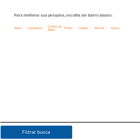
Para melhorar sua pesquisa, escolha um bairro abaixo:
Cantos da
Barra
Campestre
Fortim
Guajiru
Maceió
Viçosa
Barra
Filtrar busca