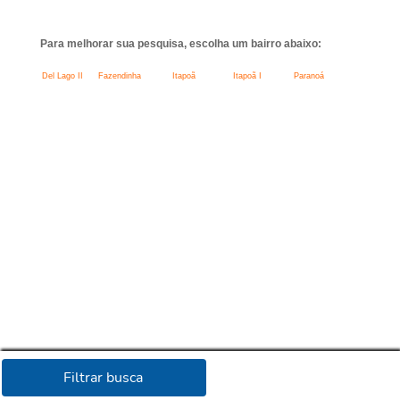
Para melhorar sua pesquisa, escolha um bairro abaixo:
Del Lago II
Fazendinha
Itapoã
Itapoã I
Paranoá
Filtrar busca