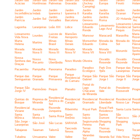
Jardim das
Jardim das
Jardim das
Jardim dos
Gravatás
Jardim
Jardim
Jardi
Acácias
Hortênsias
Palmeiras
Gravatás
(Jockey
Europa
Finotti
Holan
Camping)
Jardim
Jardim
Jardim
Jardim
Jardim
Jardim
Jardim
Jardi
Inconfidência
Indaiá
Ipanema I
Ipanema II
Karaiba
Karaíba
Ozanan
Pano
Jardim
Jardim
Jardins
Jardins
Jardins
Joana
Jardim Sul
JD Holanda
Patrícia
Versailles
Barcelona
Genova
Roma
´Arc
Loteamento
Loteamento
Lotea
Loteamento
Lagoinha
Laranjeiras
Leão XIII
Lidice
Eduardo
Residencial
Santo
Lago Azul
Rende
Pequis
Dumo
Loteamento
Luizote de
Mansões
Maria
Lourdes
Mansour
Maracanã
Maravilha
Vida Nova
Freitas
Aeroporto
Reze
Marta
Minas
Minas
Monsenhor
Morada da
Morada do
Morad
Martins
Helena
Brasil
Gerais
Eduardo
Colina
Sol
Pássa
Noss
Morada
Morada
Morada
Morada
Morada
Morada
Morumbi
Senho
Nova
Nova II
Nova III
Nova IV
Nova VII
Nova VIII
Apare
Nossa
Nosso
Nova
Osvaldo
Osvaldo
Oswa
Senhora das
Novo Mundo
Oliveira
Recanto
Uberlândia
Resende
Rezende
Reze
Graças
Paradiso
Park Dos
Parque das
Parqu
Pacaembu
Pampulha
Panorama
Paradiso
Ecológico
Ypês
Laranjeiras
Paine
Parque
Parque das
Parque
Parque
Parque São
Parque São
Parque São
Parqu
Residencial
Seringueiras
Granada
Primavera
Gabriel
Jorge I
Jorge II
Jorge 
do Camaru
Portal do
Parque São
Lago
Portal do
Presidente
Patrimônio
Pequis
Planalto
Progr
Jorge IV
Chácaras
Vale
Roosevelt
de Miranda
Residencial
Quintas do
Represa de
Residencial
Residencial
Residencial
Residencial
Resid
América do
Bosque
Miranda
Carajás
Gramado
Liberdade
Nosso Lar
Pequi
Sul
Residencial
Rezende
Royal Park
Rezende
Ribeirinho
Royal Park
Santa Luzia
Santa
Viviane
Junqueira
Residence
Santa
Santa
Santo
Santo
Santos
São
Santa Rosa
São J
Mônica
Monica II
Antônio
Inácio
Dumont
Francisco
São Jorge -
Segismundo
Shopping
Shopping
São José
São Lucas
SARAIVA
Splen
Laranjeiras
Pereira
Park
Park
Tancredo
Terras
Thomas
Tabajaras
Taiaman
Talismã
Tibery
Tocan
Neves
Alpha
Rezende
Varandas
Vigila
Tubalina
Umuarama
Valee
Vallee
Varanda Sul
Vida Nova
Sul
Pereir