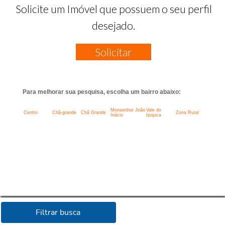
Solicite um Imóvel que possuem o seu perfil
desejado.
Solicitar
Para melhorar sua pesquisa, escolha um bairro abaixo:
Monsenhor João
Vale do
Centro
Chã-grande
Chã Grande
Zona Rural
Inácio
Ipojuca
Filtrar busca