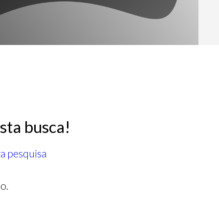
sta busca!
ra pesquisa
o.