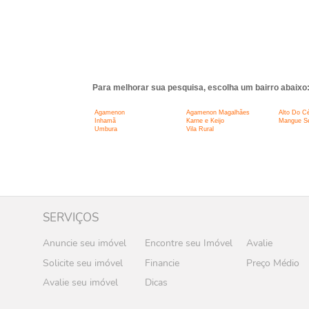
Para melhorar sua pesquisa, escolha um bairro abaixo
Agamenon
Agamenon Magalhães
Alto Do C
Inhamã
Karne e Keijo
Mangue S
Umbura
Vila Rural
SERVIÇOS
Anuncie seu imóvel
Encontre seu Imóvel
Avalie
Solicite seu imóvel
Financie
Preço Médio
Avalie seu imóvel
Dicas