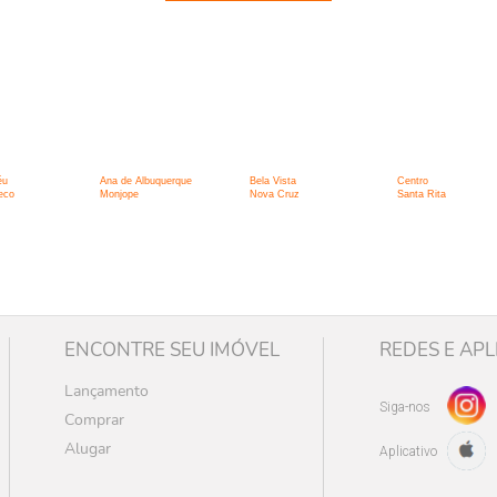
:
éu
Ana de Albuquerque
Bela Vista
Centro
eco
Monjope
Nova Cruz
Santa Rita
ENCONTRE SEU IMÓVEL
REDES E APL
Lançamento
Siga-nos
Comprar
Alugar
Aplicativo