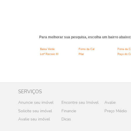
Para melhorar sua pesquisa, escolha um bairro abaixo
Baixa Verde
Forno da Cal
Forra da C
Lotº Recreio III
Pilar
Poço do C
SERVIÇOS
Anuncie seu imóvel
Encontre seu Imóvel
Avalie
Solicite seu imóvel
Financie
Preço Médio
Avalie seu imóvel
Dicas