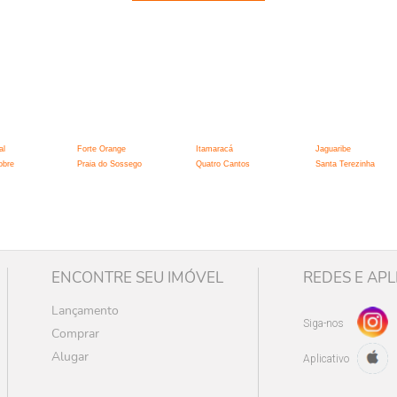
:
al
Forte Orange
Itamaracá
Jaguaribe
obre
Praia do Sossego
Quatro Cantos
Santa Terezinha
ENCONTRE SEU IMÓVEL
REDES E APL
Lançamento
Siga-nos
Comprar
Alugar
Aplicativo