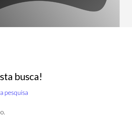
sta busca!
ra pesquisa
o.