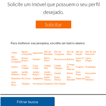
Solicite um Imóvel que possuem o seu perfil
desejado.
Solicitar
Para melhorar sua pesquisa, escolha um bairro abaixo:
Águas
Alto da
Alto da
Alto da
Alto da
Alto do Sol
7º/RO
Aguazinha
Compridas
Bondade
Conquista
Mina
Nação
Nascente
Alto
Amaro
Bairro
Caixa D
Caixa
Jardim
Amparo
Bonsucesso
Bultrins
Branco
Novo
Água
DÁgua
Conquista
Córrego
Casa
Casa
Cidade
Cidade
Carmo
do
Fragoso
Guadalupe
Caiada
Caida
Alta
Tabajara
Abacaxi
Jardim
Jardim
Jardim
Jardim
Ouro
Jatobá
Monte
Passarinho
Atlântico
Brasil
Brasil I
Fragoso
Preto
Santa
Santa
São
Sítio
Peixinhos
Rio Doce
Salgadinho
Sapucaia
Teresa
Tereza
Benedito
Histórico
Sítio
Tabajara
Umuarama
Varadouro
Vila Popular
Novo
Filtrar busca