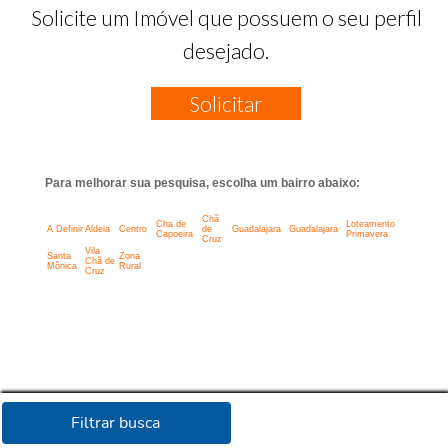
Solicite um Imóvel que possuem o seu perfil
desejado.
Solicitar
Para melhorar sua pesquisa, escolha um bairro abaixo:
Chã
Cha de
Loteamento
A Definir
Aldeia
Centro
de
Guadalajara
Guadalajara
Capoeira
Primavera
Cruz
Vila
Santa
Zona
Chã de
Mônica
Rural
Cruz
Filtrar busca