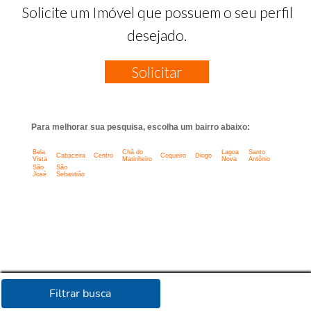
Solicite um Imóvel que possuem o seu perfil
desejado.
Solicitar
Para melhorar sua pesquisa, escolha um bairro abaixo:
Bela
Chã do
Lagoa
Santo
Cabaceira
Centro
Coqueiro
Diogo
Vista
Marinheiro
Nova
Antônio
São
São
José
Sebastião
Filtrar busca