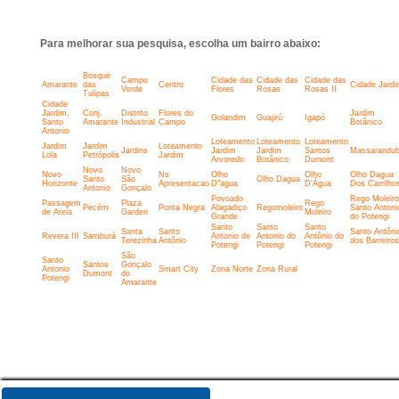
Para melhorar sua pesquisa, escolha um bairro abaixo:
Bosque
Campo
Cidade das
Cidade das
Cidade das
Amarante
das
Centro
Cidade Jard
Verde
Flores
Rosas
Rosas II
Tulipas
Cidade
Jardim,
Conj.
Distrito
Flores do
Jardim
Golandim
Guajirú
Igapó
Santo
Amarante
Industrial
Campo
Botânico
Antonio
Loteamento
Loteamento
Loteamento
Jardim
Jardim
Loteamento
Jardins
Jardim
Jardim
Santos
Massarandu
Lola
Petrópolis
Jardim
Arvoredo
Botânico
Dumont
Novo
Novo
Novo
Ns
Olho
Olho
Olho Dagua
Santo
São
Olho Dagua
Horizonte
Apresentacao
D"agua
D'Água
Dos Carrilho
Antonio
Gonçalo
Povoado
Rego Moleiro
Passagem
Plaza
Rego
Pecém
Ponta Negra
Alagadiço
Regomoleiro
Santo Antoni
de Areia
Garden
Moleiro
Grande
do Potengi
Santo
Santo
Santo
Santa
Santo
Santo Antôni
Revera III
Samburá
Antonio de
Antonio do
Antônio do
Terezinha
Antônio
dos Barreiros
Potengi
Potengi
Potengi
São
Santo
Santos
Gonçalo
Antonio
Smart City
Zona Norte
Zona Rural
Dumont
do
Potengi
Amarante