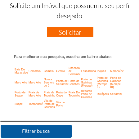
Solicite um Imóvel que possuem o seu perfil
desejado.
Solicitar
Para melhorar sua pesquisa, escolha um bairro abaixo:
Enseada
Baia De
California
Camela
Centro
de
Enseadinha
Ipojuca
Maracaípe
Maracaipe
Serrambi
Porto de
Porto de
Nossa
Porto de
Ponta de
Porto de
Galinhas
Galinhas
Muro Alto
Muro Alto
Senhora
Galinhas
Serrambi
Galinhas
(Merepe
(Merepe
do ó
(Merepe)
II)
III)
Recanto
Porto de
Praia de
Praia de
Praia do
Praia Do
Porto de
Rurópolis
Serrambi
Suape
Muro Alto
Toquinho
Cupe
Toquinho
Galinhas
Vila de
Vila do
Suape
Tamandaré
Porto de
Porto
Galinhas
Filtrar busca