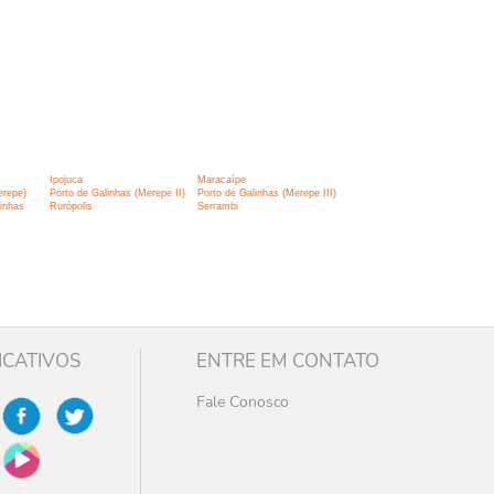
Ipojuca
Maracaípe
erepe)
Porto de Galinhas (Merepe II)
Porto de Galinhas (Merepe III)
inhas
Rurópolis
Serrambi
ICATIVOS
ENTRE EM CONTATO
Fale Conosco