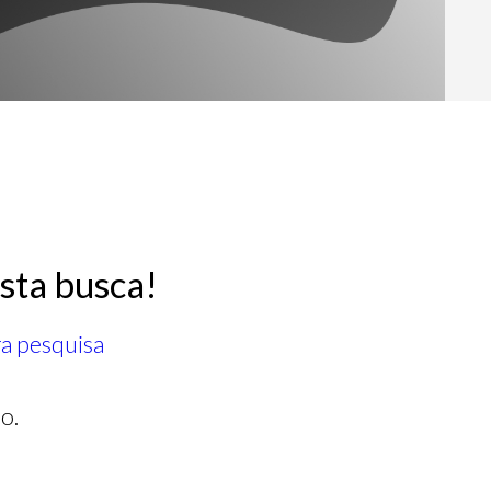
sta busca!
ra pesquisa
o.