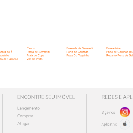
:
Centro
Enseada de Serrambi
Enseadinha
hora do ó
Ponta de Serrambi
Porto de Galinhas
Porto de Galinhas (M
oquinho
Praia do Cupe
Praia Do Toquinho
Recanto Porto de Gal
rto de Galinhas
Vila do Porto
ENCONTRE SEU IMÓVEL
REDES E APL
Lançamento
Siga-nos
Comprar
Alugar
Aplicativo