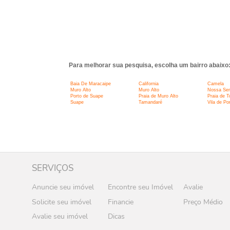
Para melhorar sua pesquisa, escolha um bairro abaixo
Baia De Maracaipe
California
Camela
Muro Alto
Muro Alto
Nossa Sen
Porto de Suape
Praia de Muro Alto
Praia de T
Suape
Tamandaré
Vila de Po
SERVIÇOS
Anuncie seu imóvel
Encontre seu Imóvel
Avalie
Solicite seu imóvel
Financie
Preço Médio
Avalie seu imóvel
Dicas